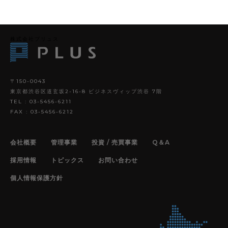
株式会社プリュス
〒150-0043
COMPANY
会社概要
東京都渋谷区道玄坂2-16-8 ビジネスヴィップ渋谷 7階
TEL : 03-5456-6211
PRIVACY
個人情報保護方針
FAX : 03-5456-6212
INVESTMENT
マンション経営について
会社概要
管理事業
投資 / 売買事業
Q＆A
RENT
賃貸管理について
採用情報
トピックス
お問い合わせ
RECRUIT
採用情報
個人情報保護方針
お問い合わせ